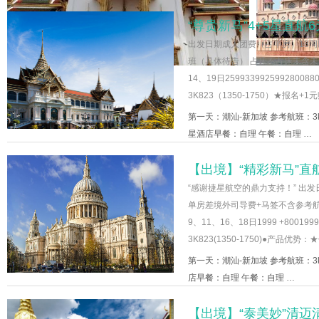
“尊贵新马”4+5星直航
出发日期成人团费（占半房）18周
班（具体待告） 占床不占床未含未含1
14、19日25993399259928008
3K823（1350-1750）★报名
第一天：潮汕-新加坡 参考航班：3k
星酒店早餐：自理 午餐：自理 …
【出境】“精彩新马”直
“感谢捷星航空的鼎力支持！” 出发
单房差境外司导费+马签不含参考航班
9、11、16、18日1999 +80019
3K823(1350-1750)●产品优
第一天：潮汕-新加坡 参考航班：3k
店早餐：自理 午餐：自理 …
【出境】“泰美妙”清迈