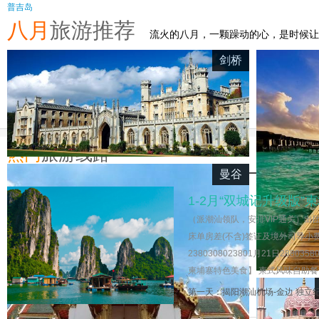
普吉岛
八月
旅游推荐
流火的八月，一颗躁动的心，是时候让
剑桥
热门
旅游线路
曼谷
1-2月“双城记升级版
（派潮汕领队，安排VIP通关）出团
床单房差(不含)签证及境外司导小费（不
2380308023801月21日28803
柬埔寨特色美食】 柬式风味自助餐
第一天：揭阳潮汕机场-金边 独立纪念碑