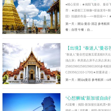
●精心安排：★揭阳飞曼谷、曼谷
荐：★建都三王铜像+柴迪龙寺+泰
囧》拍摄的寺庙----<<泰囧庙>>
第一天：潮汕-曼谷-清迈 参考航班：c
餐：自理 午餐：自…
【出境】“泰迷人”曼谷
“泰迷人”曼谷芭堤雅五星直航6天出
须占床）单房差占床不占床占床未含12月1
25802980258029801800参考
CZ8356(1310-1700)★郑
第一天：潮汕q曼谷 参考航班：cz83
“心想狮城”新加坡自由
A1套餐：揭阳-新加坡往返机票+新
接机一趟！B套餐：揭阳-新加坡往